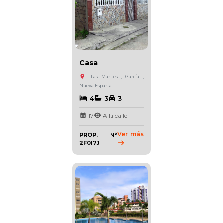
Casa
Las Marites , García ,
Nueva Esparta
4
3
3
17
A la calle
Ver más
PROP. N°
2F0I7J