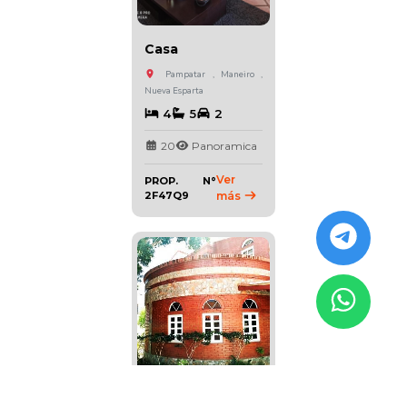
Casa
Pampatar , Maneiro ,
Nueva Esparta
4
5
2
20
Panoramica
Ver
PROP. N°
2F47Q9
más