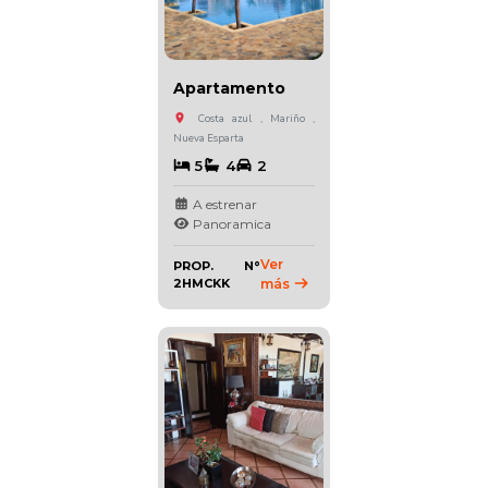
Apartamento
Costa azul , Mariño ,
Nueva Esparta
5
4
2
A estrenar
Panoramica
Ver
PROP. N°
2HMCKK
más