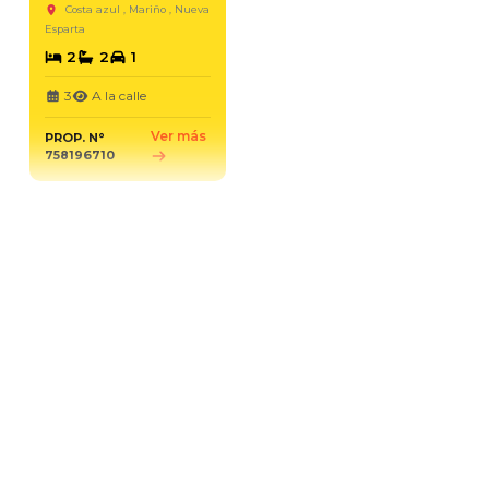
Costa azul , Mariño , Nueva
Esparta
2
2
1
3
A la calle
Ver más
PROP. N°
758196710