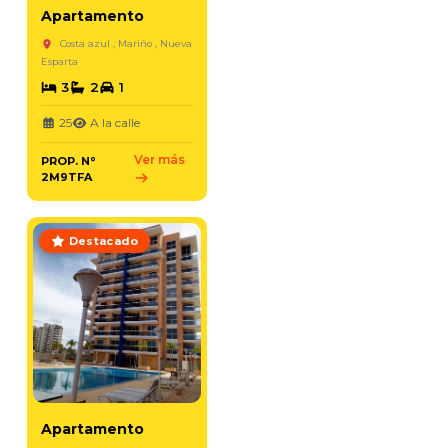
Apartamento
Costa azul , Mariño , Nueva
Esparta
3
2
1
25
A la calle
Ver más
PROP. N°
2M9TFA
Destacado
Apartamento