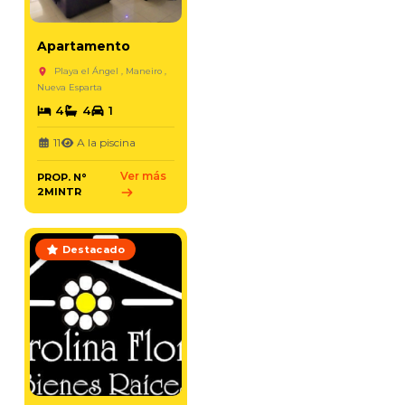
Apartamento
Playa el Ángel , Maneiro ,
Nueva Esparta
4
4
1
11
A la piscina
Ver más
PROP. N°
2MINTR
Destacado