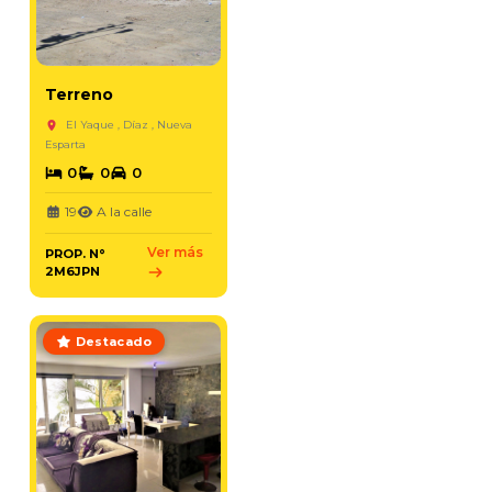
Terreno
El Yaque , Díaz , Nueva
Esparta
0
0
0
19
A la calle
Ver más
PROP. N°
2M6JPN
Destacado