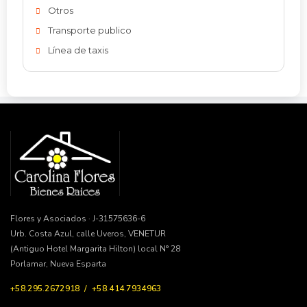
Otros
Transporte publico
Línea de taxis
Flores y Asociados · J-31575636-6
Urb. Costa Azul, calle Uveros, VENETUR
(Antiguo Hotel Margarita Hilton) local N° 28
Porlamar, Nueva Esparta
+58.295.2672918 / +58.414.7934963