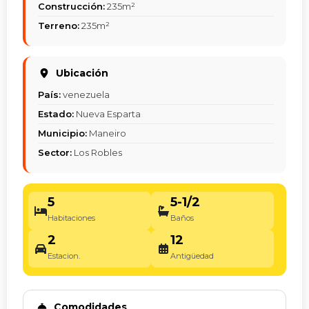
Construcción:
235m²
Terreno:
235m²
Ubicación
País:
venezuela
Estado:
Nueva Esparta
Municipio:
Maneiro
Sector:
Los Robles
5
5-1/2
Habitaciones
Baños
2
12
Estacion.
Antigüedad
Comodidades