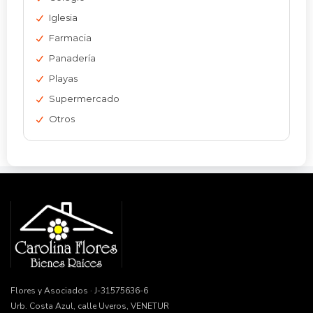
Iglesia
Farmacia
Panadería
Playas
Supermercado
Otros
Flores y Asociados · J-31575636-6
Urb. Costa Azul, calle Uveros, VENETUR