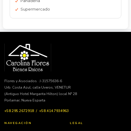
Panadería
Supermercado
Flores y Asociados · J-31575636-6
Urb. Costa Azul, calle Uveros, VENETUR
(Antiguo Hotel Margarita Hilton) local N° 28
Porlamar, Nueva Esparta
+58.295.2672918 / +58.414.7934963
NAVEGACIÓN
LEGAL