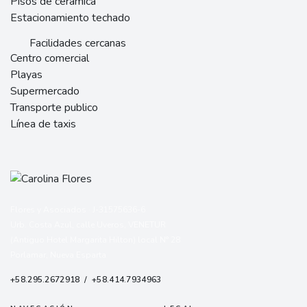
Pisos de cerámica
Estacionamiento techado
Facilidades cercanas
Centro comercial
Playas
Supermercado
Transporte publico
Línea de taxis
Flores y Asociados · J-31575636-6
Urb. Costa Azul, calle Uveros, VENETUR
(Antiguo Hotel Margarita Hilton) local N° 28
Porlamar, Nueva Esparta
+58.295.2672918 / +58.414.7934963