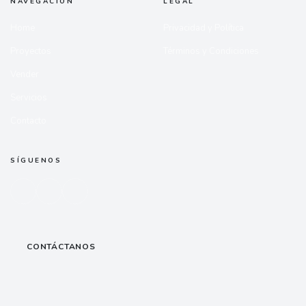
NAVEGACIÓN
LEGAL
Home
Privacidad y Política
Proyectos
Términos y Condiciones
Vender
Servicios
Contacto
SÍGUENOS
CONTÁCTANOS